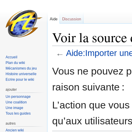
Aide
Discussion
Voir la source
←
Aide:Importer un
Accueil
Plan du wiki
Sauter
Sauter
Vous ne pouvez pa
Mécanismes du jeu
à
à
Histoire universelle
la
la
Ecrire pour le wiki
raison suivante :
navigation
recherche
ajouter
Un personnage
L’action que vous
Une coalition
Une image
Tous les guides
qu’aux utilisateur
autres
Ancien wiki