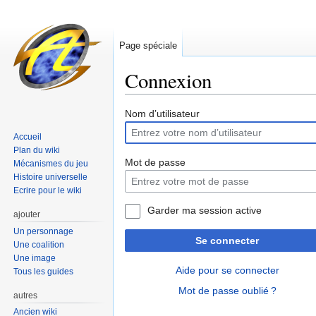
Page spéciale
Connexion
Sauter
Sauter
Nom d’utilisateur
à
à
Accueil
la
la
Plan du wiki
navigation
recherche
Mot de passe
Mécanismes du jeu
Histoire universelle
Ecrire pour le wiki
Garder ma session active
ajouter
Un personnage
Se connecter
Une coalition
Une image
Aide pour se connecter
Tous les guides
Mot de passe oublié ?
autres
Ancien wiki